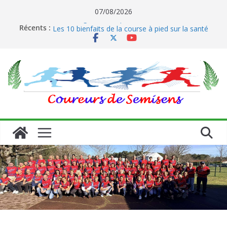
Passer
07/08/2026
Le running et son impact sur les coureurs
au
Récents :
Les 10 bienfaits de la course à pied sur la santé
contenu