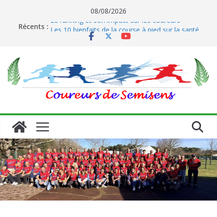
Passer
08/08/2026
au
Le running et son impact sur les coureurs
Récents :
contenu
Les 10 bienfaits de la course à pied sur la santé