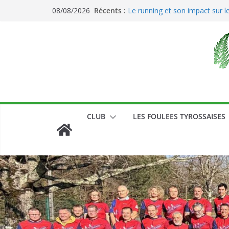
Passer
Récents :
Le running et son impact sur l
08/08/2026
au
Les 10 bienfaits de la course à
contenu
CLUB
LES FOULEES TYROSSAISES