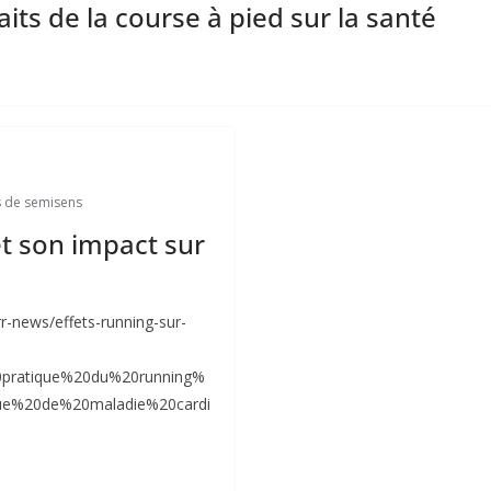
aits de la course à pied sur la santé
 de semisens
et son impact sur
s
rr-news/effets-running-sur-
20pratique%20du%20running%
que%20de%20maladie%20cardi