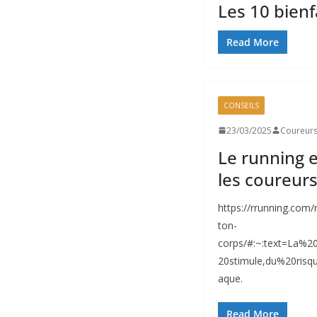
Les 10 bienf
Read More
CONSEILS
23/03/2025
Coureurs
Le running 
les coureur
https://rrunning.com/
ton-
corps/#:~:text=La%
20stimule,du%20ris
aque.
Read More