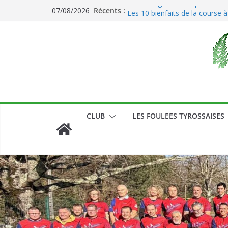
Passer
Récents :
Le running et son impact sur l
07/08/2026
au
Les 10 bienfaits de la course à
contenu
CLUB
LES FOULEES TYROSSAISES