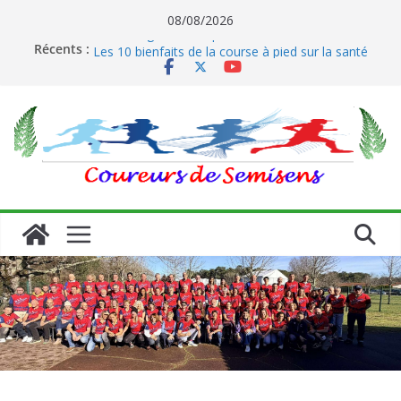
Passer
08/08/2026
Le running et son impact sur les coureurs
au
Récents :
Les 10 bienfaits de la course à pied sur la santé
contenu