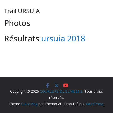
Trail URSUIA
Photos
Résultats
ursuia 2018
Copyright © 2026
COUREURS DE SEMISENS
. Tous droits
réservés.
Theme
ColorMag
par ThemeGrill. Propulsé par
WordPress
.