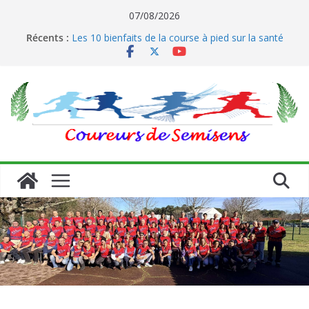
Passer
07/08/2026
Le running et son impact sur les coureurs
au
Récents :
Les 10 bienfaits de la course à pied sur la santé
contenu