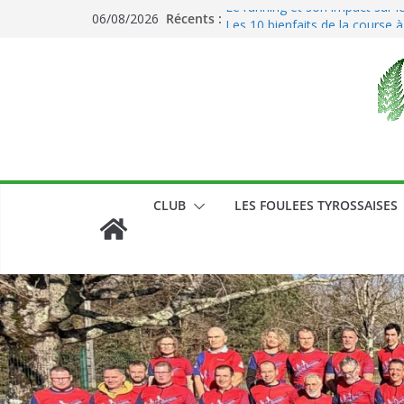
Passer
Le running et son impact sur l
Récents :
06/08/2026
au
Les 10 bienfaits de la course à
contenu
CLUB
LES FOULEES TYROSSAISES