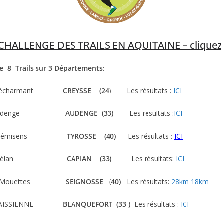
HALLENGE DES TRAILS EN AQUITAINE – clique
 8 Trails sur 3 Départements:
l du Pécharmant
CREYSSE (24)
Les résultats :
ICI
 d’Audenge
AUDENGE (33)
Les résultats :
ICI
 du Sémisens
TYROSSE (40)
Les résultats :
ICI
l de l’élan
CAPIAN (33)
Les résultats:
ICI
il des Mouettes
SEIGNOSSE (40)
Les résultats:
28km
18km
ANAISSIENNE
BLANQUEFORT (33 )
Les résultats :
ICI