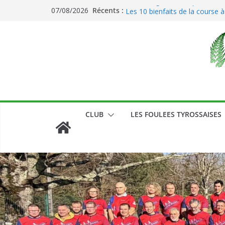
Passer
Le running et son impact sur l
Récents :
07/08/2026
Les 10 bienfaits de la course à
au
contenu
CLUB
LES FOULEES TYROSSAISES