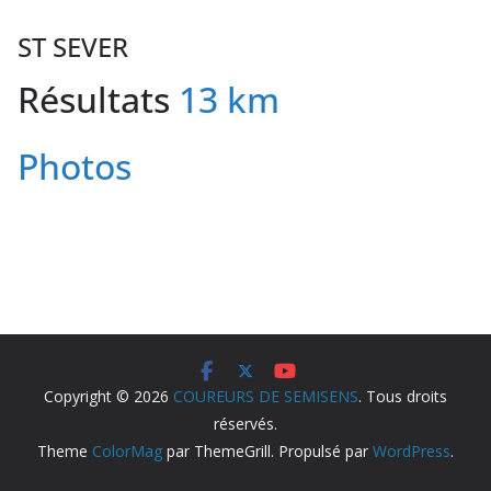
ST SEVER
Résultats
13 km
Photos
Copyright © 2026
COUREURS DE SEMISENS
. Tous droits
réservés.
Theme
ColorMag
par ThemeGrill. Propulsé par
WordPress
.