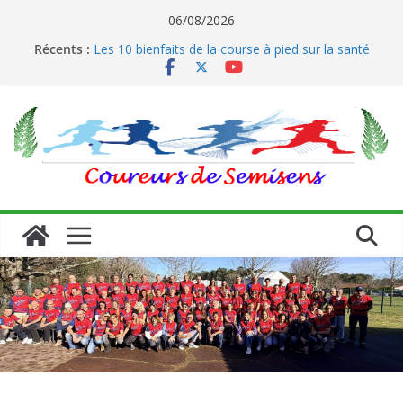
Passer
06/08/2026
Le running et son impact sur les coureurs
au
Récents :
Les 10 bienfaits de la course à pied sur la santé
contenu