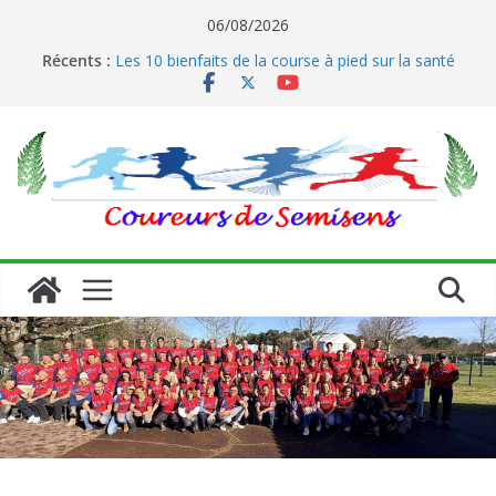
Passer
06/08/2026
Le running et son impact sur les coureurs
au
Récents :
Les 10 bienfaits de la course à pied sur la santé
contenu