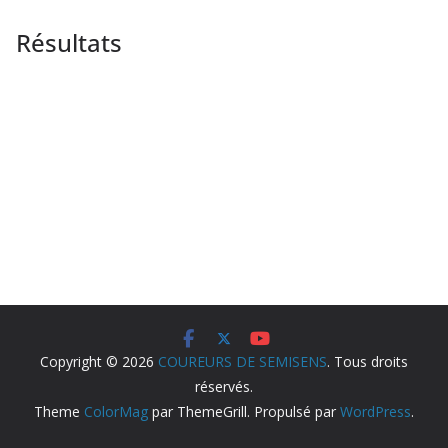
Résultats
Copyright © 2026
COUREURS DE SEMISENS
. Tous droits
réservés.
Theme
ColorMag
par ThemeGrill. Propulsé par
WordPress
.