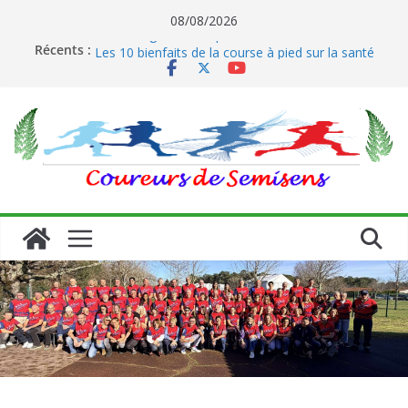
Passer
08/08/2026
Le running et son impact sur les coureurs
au
Récents :
Les 10 bienfaits de la course à pied sur la santé
contenu