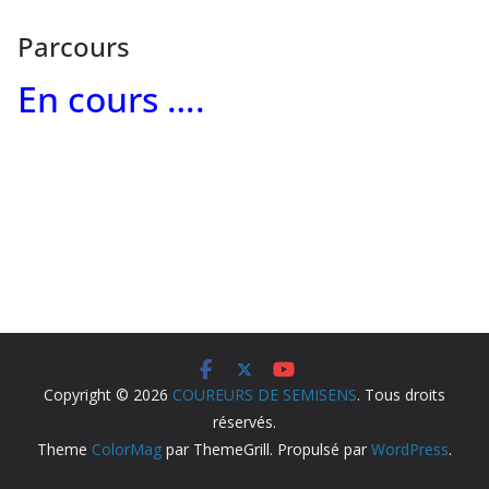
Parcours
En cours ….
Copyright © 2026
COUREURS DE SEMISENS
. Tous droits
réservés.
Theme
ColorMag
par ThemeGrill. Propulsé par
WordPress
.