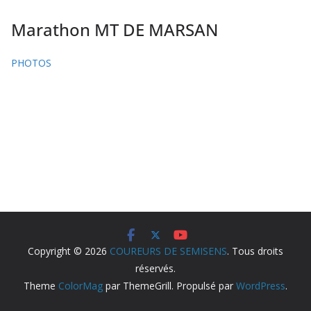
Marathon MT DE MARSAN
PHOTOS
Copyright © 2026
COUREURS DE SEMISENS
. Tous droits
réservés.
Theme
ColorMag
par ThemeGrill. Propulsé par
WordPress
.