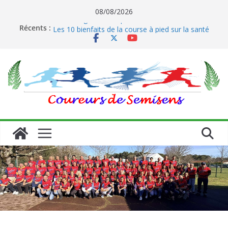
Passer
08/08/2026
Le running et son impact sur les coureurs
au
Récents :
Les 10 bienfaits de la course à pied sur la santé
contenu