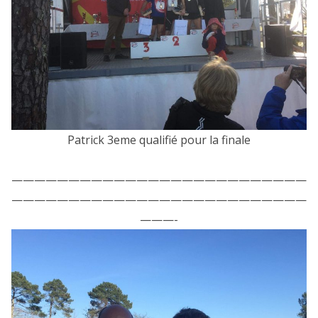
Patrick 3eme qualifié pour la finale
——————————————————————————
——————————————————————————
———-