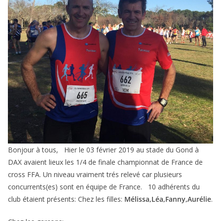
Bonjour à tous, Hier le 03 février 2019 au stade du Gond à
DAX avaient lieux les 1/4 de finale championnat de France de
cross FFA. Un niveau vraiment trés relevé car plusieurs
concurrents(es) sont en équipe de France. 10 adhérents du
club étaient présents: Chez les filles:
Mélissa,Léa,Fanny,Aurélie
.