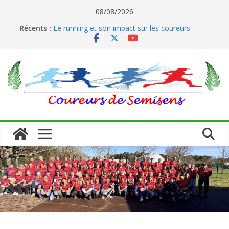
Passer
08/08/2026
au
Récents :
Le running et son impact sur les coureurs
contenu
Les 10 bienfaits de la course à pied sur la santé