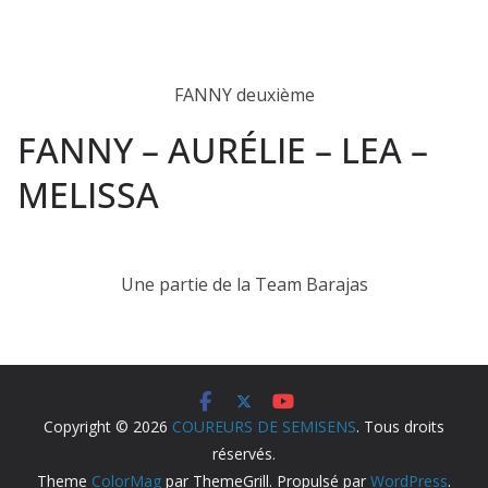
FANNY deuxième
FANNY – AURÉLIE – LEA –
MELISSA
Une partie de la Team Barajas
Copyright © 2026
COUREURS DE SEMISENS
. Tous droits
réservés.
Theme
ColorMag
par ThemeGrill. Propulsé par
WordPress
.