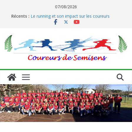
Passer
07/08/2026
au
Récents :
Le running et son impact sur les coureurs
contenu
Les 10 bienfaits de la course à pied sur la santé