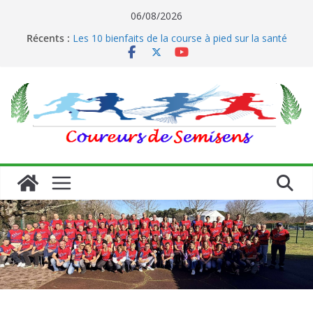
Passer
06/08/2026
Le running et son impact sur les coureurs
au
Récents :
Les 10 bienfaits de la course à pied sur la santé
contenu