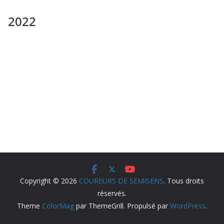
2022
Copyright © 2026
COUREURS DE SEMISENS
. Tous droits
réservés.
Theme
ColorMag
par ThemeGrill. Propulsé par
WordPress
.